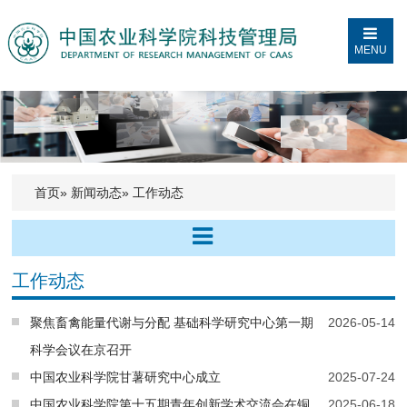
MENU
首页
»
新闻动态
» 工作动态
工作动态
聚焦畜禽能量代谢与分配 基础科学研究中心第一期
2026-05-14
科学会议在京召开
中国农业科学院甘薯研究中心成立
2025-07-24
中国农业科学院第十五期青年创新学术交流会在铜
2025-06-18