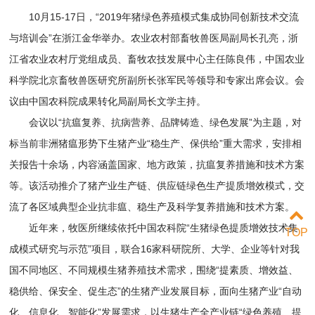
10月15-17日，“2019年猪绿色养殖模式集成协同创新技术交流
与培训会”在浙江金华举办。农业农村部畜牧兽医局副局长孔亮，浙
江省农业农村厅党组成员、畜牧农技发展中心主任陈良伟，中国农业
科学院北京畜牧兽医研究所副所长张军民等领导和专家出席会议。会
议由中国农科院成果转化局副局长文学主持。
会议以“抗瘟复养、抗病营养、品牌铸造、绿色发展”为主题，对
标当前非洲猪瘟形势下生猪产业“稳生产、保供给”重大需求，安排相
关报告十余场，内容涵盖国家、地方政策，抗瘟复养措施和技术方案
等。该活动推介了猪产业生产链、供应链绿色生产提质增效模式，交
流了各区域典型企业抗非瘟、稳生产及科学复养措施和技术方案。
近年来，牧医所继续依托中国农科院“生猪绿色提质增效技术集
TOP
成模式研究与示范”项目，联合16家科研院所、大学、企业等针对我
国不同地区、不同规模生猪养殖技术需求，围绕“提素质、增效益、
稳供给、保安全、促生态”的生猪产业发展目标，面向生猪产业“自动
化、信息化、智能化”发展需求，以生猪生产全产业链“绿色养殖、提